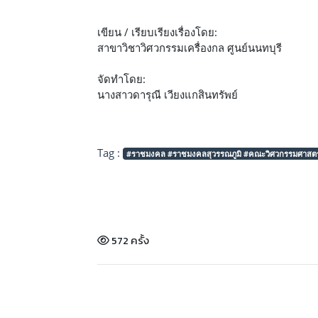
เขียน / เรียบเรียงเรื่องโดย:
สาขาวิชาวิศวกรรมเครื่องกล ศูนย์นนทบุรี
จัดทำโดย:
นางสาวดารุณี เวียงแกสินทรัพย์
Tag :
#ราชมงคล #ราชมงคลสุวรรณภูมิ #คณะวิศวกรรมศาสตร์แ
572 ครั้ง