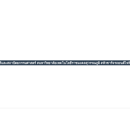
ละสถาปัตยกรรมศาสตร์ #มหาวิทยาลัยเทคโนโลยีราชมงคลสุวรรณภูมิ #หัวชาร์จรถยนต์ไฟฟ้า