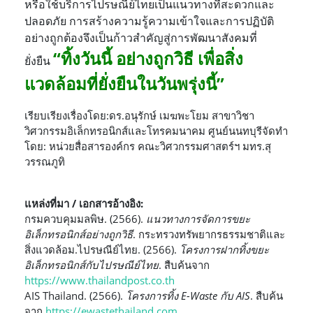
หรือใช้บริการไปรษณีย์ไทยเป็นแนวทางที่สะดวกและ
ปลอดภัย การสร้างความรู้ความเข้าใจและการปฏิบัติ
อย่างถูกต้องจึงเป็นก้าวสำคัญสู่การพัฒนาสังคมที่
“ทิ้งวันนี้ อย่างถูกวิธี เพื่อสิ่ง
ยั่งยืน
แวดล้อมที่ยั่งยืนในวันพรุ่งนี้”
เรียบเรียงเรื่องโดย:ดร.อนุรักษ์ เมฆพะโยม สาขาวิชา
วิศวกรรมอิเล็กทรอนิกส์และโทรคมนาคม ศูนย์นนทบุรีจัดทำ
โดย: หน่วยสื่อสารองค์กร คณะวิศวกรรมศาสตร์ฯ มทร.สุ
วรรณภูทิ
แหล่งที่มา / เอกสารอ้างอิง:
กรมควบคุมมลพิษ. (2566).
แนวทางการจัดการขยะ
อิเล็กทรอนิกส์อย่างถูกวิธี
. กระทรวงทรัพยากรธรรมชาติและ
สิ่งแวดล้อม.ไปรษณีย์ไทย. (2566).
โครงการฝากทิ้งขยะ
อิเล็กทรอนิกส์กับไปรษณีย์ไทย
. สืบค้นจาก
https://www.thailandpost.co.th
AIS Thailand. (2566).
โครงการทิ้ง E-Waste กับ AIS
. สืบค้น
จาก
https://ewastethailand.com