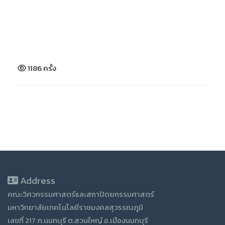
1186 ครั้ง
Address
คณะวิศวกรรมศาสตร์และสถาปัตยกรรมศาสตร์
มหาวิทยาลัยเทคโนโลยีราชมงคลสุวรรณภูมิ
เลขที่ 217 ภ.นนทบุรี ต.สวนใหญ์ อ.เมืองนนทบุรี