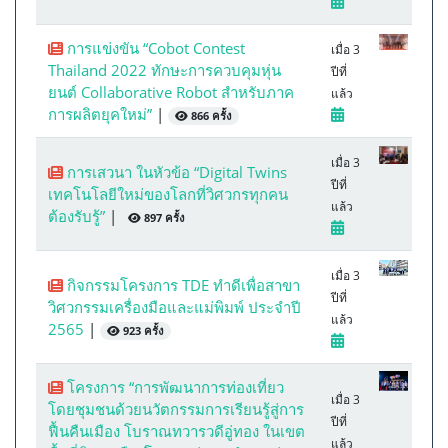
การแข่งขัน “Cobot Contest
เมื่อ 3
Thailand 2022 ทักษะการควบคุมหุ่น
ปีที่
ยนต์ Collaborative Robot สำหรับภาค
แล้ว
การผลิตยุคใหม่”
|
866 ครั้ง
เมื่อ 3
การเสวนา ในหัวข้อ “Digital Twins
ปีที่
เทคโนโลยีใหม่ของโลกที่วิศวกรทุกคน
แล้ว
ต้องรับรู้”
|
897 ครั้ง
เมื่อ 3
กิจกรรมโครงการ TDE ทำดีเพื่อสาขา
ปีที่
วิศวกรรมเครื่องมือและแม่พิมพ์ ประจำปี
แล้ว
2565
|
923 ครั้ง
โครงการ “การพัฒนาการท่องเที่ยว
เมื่อ 3
โดยชุมชนด้วยนวัตกรรมการเรียนรู้สู่การ
ปีที่
ฟื้นคืนเมือง โบราณทวารวดีอู่ทอง ในเขต
แล้ว