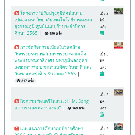
โครงการ “ปรับปรุงภูมิทัศน์สนาม
เมื่อ 3
เปตอง มหาวิทยาลัยเทคโนโลยีราชมงคล
ปีที่
สุวรรณภูมิ ศูนย์นนทบุรี” ประจำปีการ
แล้ว
ศึกษา 2565
|
990 ครั้ง
การจัดกิจกรรมเนื่องในวันคล้าย
วันพระบรมราชสมภพ พระบาทสมเด็จ
เมื่อ 3
พระบรมชนกาธิเบศร มหาภูมิพลอดุลย
ปีที่
เดชมหาราช บรมนาถบพิตร วันชาติ และ
แล้ว
วันพ่อแห่งชาติ 5 ธันวาคม 2565
|
817 ครั้ง
เมื่อ 3
กิจกรรม “ดนตรีในสวน : H.M. Song
ปีที่
อว. บรรเลงเพลงของพ่อ”
|
แล้ว
769 ครั้ง
แนะแนวการศึกษาต่อปีการศึกษา
เมื่อ 3