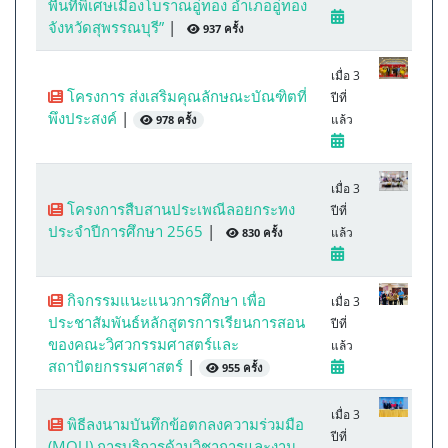
พื้นที่พิเศษเมืองโบราณอู่ทอง อำเภออู่ทอง
จังหวัดสุพรรณบุรี”
|
937 ครั้ง
เมื่อ 3
โครงการ ส่งเสริมคุณลักษณะบัณฑิตที่
ปีที่
พึงประสงค์
|
แล้ว
978 ครั้ง
เมื่อ 3
โครงการสืบสานประเพณีลอยกระทง
ปีที่
ประจำปีการศึกษา 2565
|
แล้ว
830 ครั้ง
กิจกรรมแนะแนวการศึกษา เพื่อ
เมื่อ 3
ประชาสัมพันธ์หลักสูตรการเรียนการสอน
ปีที่
ของคณะวิศวกรรมศาสตร์และ
แล้ว
สถาปัตยกรรมศาสตร์
|
955 ครั้ง
เมื่อ 3
พิธีลงนามบันทึกข้อตกลงความร่วมมือ
ปีที่
(MOU) การบริการด้านวิชาการและงาน