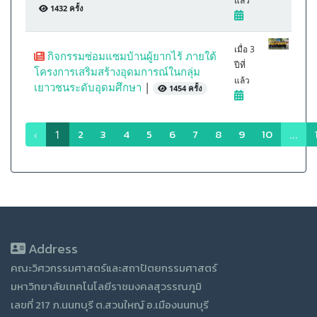
แล้ว
1432 ครั้ง
เมื่อ 3
กิจกรรมซ่อมแซมบ้านผู้ยากไร้ ภายใต้
ปีที่
โครงการเสริมสร้างอุดมการณ์ในกลุ่ม
แล้ว
เยาวชนระดับอุดมศึกษา
|
1454 ครั้ง
2
3
4
5
6
7
8
9
10
‹
1
...
Address
คณะวิศวกรรมศาสตร์และสถาปัตยกรรมศาสตร์
มหาวิทยาลัยเทคโนโลยีราชมงคลสุวรรณภูมิ
เลขที่ 217 ภ.นนทบุรี ต.สวนใหญ์ อ.เมืองนนทบุรี