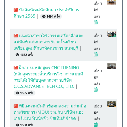
เมื่อ 3
ปัจฉิมนิเทศนักศึกษา ประจำปีการ
ปีที่
ศึกษา 2565
|
แล้ว
1494 ครั้ง
แนะนำสาขาวิศวกรรมเครื่องมือและ
เมื่อ 3
แม่พิมพ์ แก่คณาจารย์จากโรงเรียน
ปีที่
เตรียมอุดมศึกษาพัฒนาการ นนทบุรี
|
แล้ว
1662 ครั้ง
ฝึกอบรมหลักสูตร CNC TURNING
เมื่อ 3
(หลักสูตรระยะสั้นบริการวิชาการแบบมี
ปีที่
รายได้) ให้กับบุคลากรจากบริษัท
แล้ว
C.C.S.ADVANCE TECH CO., LTD.
|
1555 ครั้ง
พิธีลงนามบันทึกข้อตกลงความร่วมมือ
เมื่อ 3
ทางวิชาการ (MOU) ร่วมกับ บริษัท แฮง
ปีที่
เกอร์แมน ฟินนิชชิ่ง ซีสเท็มส์ จำกัด
|
แล้ว
1568 ครั้ง