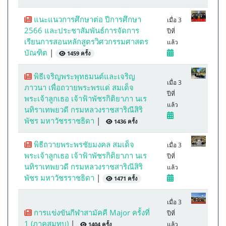
แนะแนวการศึกษาต่อ ปีการศึกษา
เมื่อ 3
2566 และประชาสัมพันธ์การจัดการ
ปีที่
เรียนการสอนหลักสูตรวิศวกรรมศาสตร
แล้ว
บัณฑิต
|
1459 ครั้ง
พิธีเจริญพระพุทธมนต์และเจริญ
เมื่อ 3
ภาวนา เพื่อถวายพระพรแด่ สมเด็จ
ปีที่
พระเจ้าลูกเธอ เจ้าฟ้าพัชรกิติยาภา นเร
แล้ว
นทิราเทพยวดี กรมหลวงราชสาริณีสิริ
พัชร มหาวัชรราชธิดา
|
1436 ครั้ง
พิธีถวายพระพรชัยมงคล สมเด็จ
เมื่อ 3
พระเจ้าลูกเธอ เจ้าฟ้าพัชรกิติยาภา นเร
ปีที่
นทิราเทพยวดี กรมหลวงราชสาริณีสิริ
แล้ว
พัชร มหาวัชรราชธิดา
|
1471 ครั้ง
เมื่อ 3
การแข่งขันกีฬาสามัคคี Major ครั้งที่
ปีที่
1 (ภาคสมทบ)
|
แล้ว
1404 ครั้ง