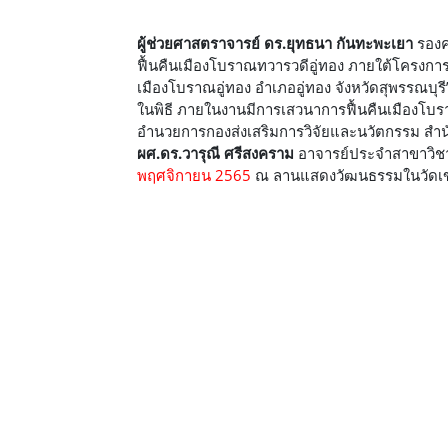
ผู้ช่วยศาสตราจารย์ ดร.ยุทธนา กันทะพะเยา
รองค
ฟื้นคืนเมืองโบราณทวารวดีอู่ทอง ภายใต้โครงการ 
เมืองโบราณอู่ทอง อำเภออู่ทอง จังหวัดสุพรรณบุร
ในพิธี ภายในงานมีการเสวนาการฟื้นคืนเมืองโบ
อำนวยการกองส่งเสริมการวิจัยและนวัตกรรม สำนั
ผศ.ดร.วารุณี ศรีสงคราม
อาจารย์ประจำสาขาวิชา
พฤศจิกายน 2565
ณ ลานแสดงวัฒนธรรมในวัดเขาพ