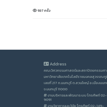
937 ครั้ง
Address
คณะวิศวกรรมศาสตร์และสถาปัตยกรรมศา
มหาวิทยาลัยเทคโนโลยีราชมงคลสุวรรณภูม
เลขที่ 217 ภ.นนทบุรี ต.สวนใหญ์ อ.เมืองนนทบ
จ.นนทบุรี 11000
งานบริหารและพัฒนาระบบ โทรศัพท์ 02
9091
งานวิชาการและวิจัย โทรศัพท์ 02-149-