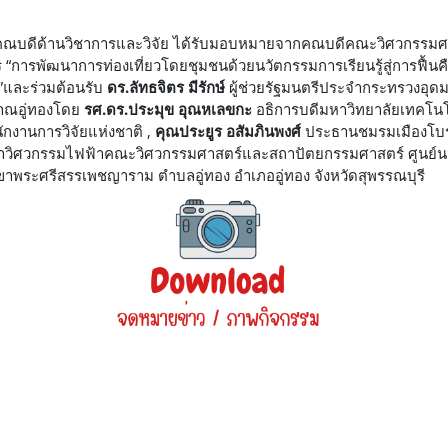
ณบดีด้านวิชาการและวิจัย ได้รับมอบหมายจากคณบดีคณะวิศวกรรมศา
“การพัฒนาการท่องเที่ยวโดยชุมชนด้วยนวัตกรรมการเรียนรู้สู่การฟื้นคื
ี”และร่วมต้อนรับ
ดร.ลัทธจิตร มีรักษ์
ผู้ช่วยรัฐมนตรีประจำกระทรวงอุด
ราณอู่ทองโดย
รศ.ดร.ประมุข อุณหเลขกะ
อธิการบดีมหาวิทยาลัยเทคโนโ
กงานการวิจัยแห่งชาติ ,
คุณประยูร อสัมภินพงศ์
ประธานชมรมเมืองโบรา
วิศวกรรมไฟฟ้าคณะวิศวกรรมศาสตร์และสถาปัตยกรรมศาสตร์ ศูนย์นนทบุ
ระศรีสรรเพชญาราม ตำบลอู่ทอง อำเภออู่ทอง จังหวัดสุพรรณบุรี