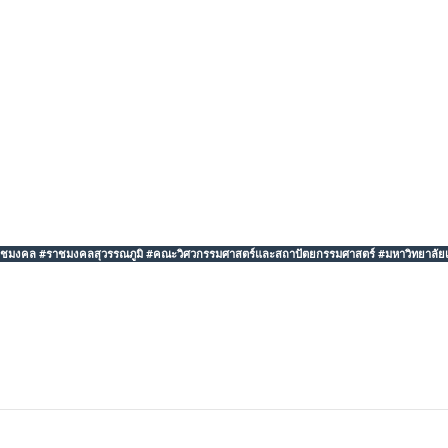
ชมงคล #ราชมงคลสุวรรณภูมิ #คณะวิศวกรรมศาสตร์และสถาปัตยกรรมศาสตร์ #มหาวิทยาลัย