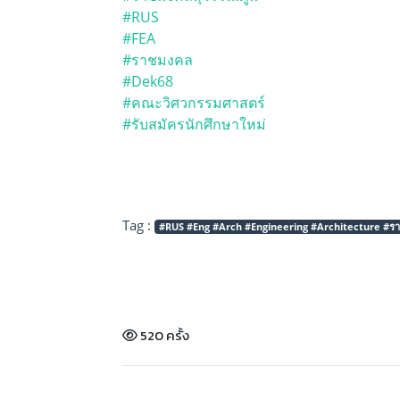
#RUS
#FEA
#ราชมงคล
#Dek68
#คณะวิศวกรรมศาสตร์
#รับสมัครนักศึกษาใหม่
Tag :
#RUS #Eng #Arch #Engineering #Architecture #รา
520 ครั้ง