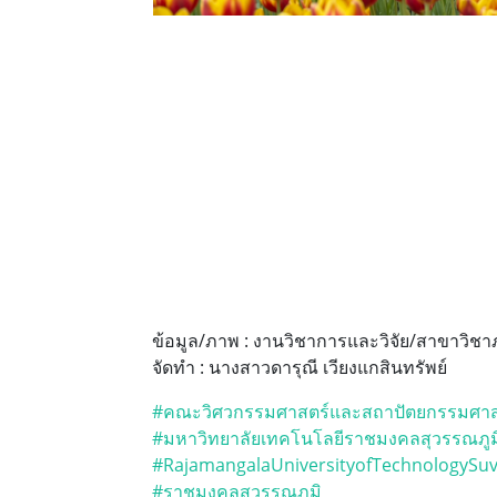
ข้อมูล/ภาพ : งานวิชาการและวิจัย/สาขาวิชา
จัดทำ : นางสาวดารุณี เวียงแกสินทรัพย์
#คณะวิศวกรรมศาสตร์และสถาปัตยกรรมศาส
#มหาวิทยาลัยเทคโนโลยีราชมงคลสุวรรณภูม
#RajamangalaUniversityofTechnologySu
#ราชมงคลสุวรรณภูมิ