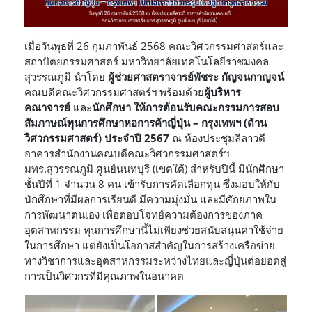
เมื่อวันพุธที่ 26 กุมภาพันธ์ 2568 คณะวิศวกรรมศาสตร์และ
สถาปัตยกรรมศาสตร์ มหาวิทยาลัยเทคโนโลยีราชมงคล
สุวรรณภูมิ นำโดย
ผู้ช่วยศาสตราจารย์พัชระ กัญจนกาญจน์
คณบดีคณะวิศวกรรมศาสตร์ฯ พร้อมด้วย
ผู้บริหาร
คณาจารย์
และ
นักศึกษา
ให้การต้อนรับคณะกรรมการสอบ
สัมภาษณ์ทุนการศึกษาหอการค้าญี่ปุ่น – กรุงเทพฯ (ด้าน
วิศวกรรมศาสตร์) ประจำปี 2567
ณ ห้องประชุมลีลาวดี
อาคารสำนักงานคณบดีคณะวิศวกรรมศาสตร์ฯ
มทร.สุวรรณภูมิ ศูนย์นนทบุรี (เขตใต้) สำหรับปีนี้ มีนักศึกษา
ชั้นปีที่ 1 จำนวน 8 คน เข้ารับการคัดเลือกทุน ซึ่งมอบให้กับ
นักศึกษาที่มีผลการเรียนดี มีความมุ่งมั่น และมีศักยภาพใน
การพัฒนาตนเอง เพื่อตอบโจทย์ความต้องการของภาค
อุตสาหกรรม ทุนการศึกษานี้ไม่เพียงช่วยสนับสนุนค่าใช้จ่าย
ในการศึกษา แต่ยังเป็นโอกาสสำคัญในการสร้างเครือข่าย
ทางวิชาการและอุตสาหกรรมระหว่างไทยและญี่ปุ่นต่อยอดสู่
การเป็นวิศวกรที่มีคุณภาพในอนาคต