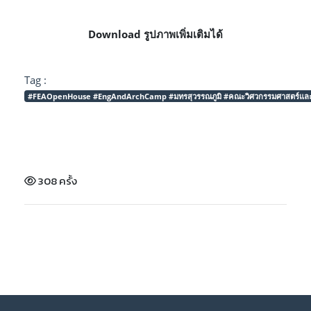
Download รูปภาพเพิ่มเติมได้
Tag :
#FEAOpenHouse #EngAndArchCamp #มทรสุวรรณภูมิ #คณะวิศวกรรมศาสตร์และสถาปั
308 ครั้ง