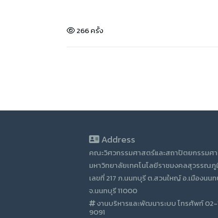
266 ครั้ง
Address
คณะวิศวกรรมศาสตร์และสถาปัตยกรรมศา
มหาวิทยาลัยเทคโนโลยีราชมงคลสุวรรณภูม
เลขที่ 217 ภ.นนทบุรี ต.สวนใหญ์ อ.เมืองนนทบ
จ.นนทบุรี 11000
งานบริหารและพัฒนาระบบ โทรศัพท์ 02
9091