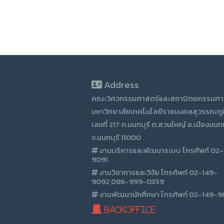
Address
คณะวิศวกรรมศาสตร์และสถาปัตยกรรมศา
มหาวิทยาลัยเทคโนโลยีราชมงคลสุวรรณภูม
เลขที่ 217 ภ.นนทบุรี ต.สวนใหญ์ อ.เมืองนนทบ
จ.นนทบุรี 11000
งานบริหารและพัฒนาระบบ โทรศัพท์ 02
9091
งานวิชาการและวิจัย โทรศัพท์ 02-149-
9092,086-999-0359
งานพัฒนานักศึกษา โทรศัพท์ 02-149-
BackOffice