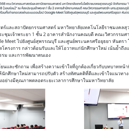
าสตร์และสถาปัตยกรรมศาสตร์ มหาวิทยาลัยเทคโนโลยีราชมงคล
สุ
ะชุมเจ้าพระยา 1 ชั้น 2 อาคารสำนักงานคณบดี คณะวิศวกรรมศาสตร
 Meet ไปยังศูนย์สุพรรณบุรี และศูนย์พระนครศรีอยุธยา หันตรา
รงการ กล่าวต้อนรับและให้โอวาทแก่นักศึกษาใหม่ เน้นย้ำถึงแน
จกรรม และการพัฒนาตนเอง
ี่ยนและซักถาม เพื่อสร้างความเข้าใจที่ถูกต้องเกี่ยวกับบทบาทหน้า
้นักศึกษาใหม่สามารถปรับตัว สร้างทัศนคติที่ดีและเข้าใจแนวทา
เองอย่างมีคุณภาพตลอดระยะเวลาการศึกษาในมหาวิทยาลัย