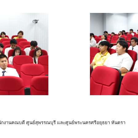
นักงานคณบดี ศูนย์สุพรรณบุรี และศูนย์พระนครศรีอยุธยา หันตรา