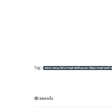
Tag :
#RUS #คณะวิศวกรรมศาสตร์และสถาปัตยกรรมศาสตร์ #มท
384 ครั้ง