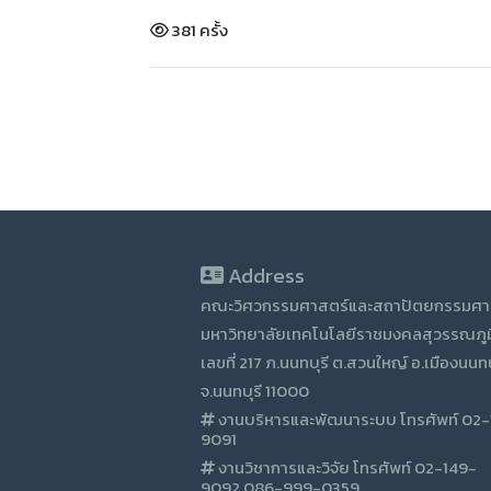
381 ครั้ง
Address
คณะวิศวกรรมศาสตร์และสถาปัตยกรรมศา
มหาวิทยาลัยเทคโนโลยีราชมงคลสุวรรณภูม
เลขที่ 217 ภ.นนทบุรี ต.สวนใหญ์ อ.เมืองนนทบ
จ.นนทบุรี 11000
งานบริหารและพัฒนาระบบ โทรศัพท์ 02
9091
งานวิชาการและวิจัย โทรศัพท์ 02-149-
9092,086-999-0359