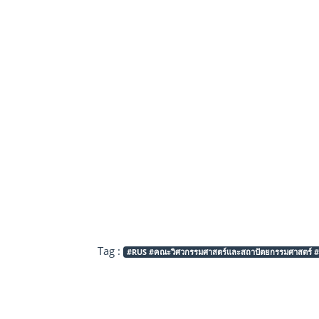
Tag :
#RUS #คณะวิศวกรรมศาสตร์และสถาปัตยกรรมศาสตร์ #รา