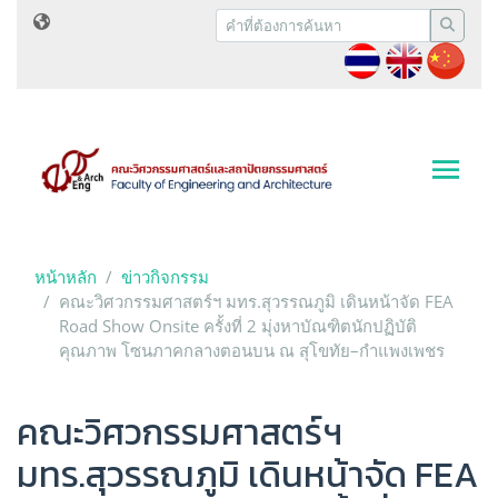
หน้าหลัก
ข่าวกิจกรรม
คณะวิศวกรรมศาสตร์ฯ มทร.สุวรรณภูมิ เดินหน้าจัด FEA
Road Show Onsite ครั้งที่ 2 มุ่งหาบัณฑิตนักปฏิบัติ
คุณภาพ โซนภาคกลางตอนบน ณ สุโขทัย–กำแพงเพชร
คณะวิศวกรรมศาสตร์ฯ
มทร.สุวรรณภูมิ เดินหน้าจัด FEA