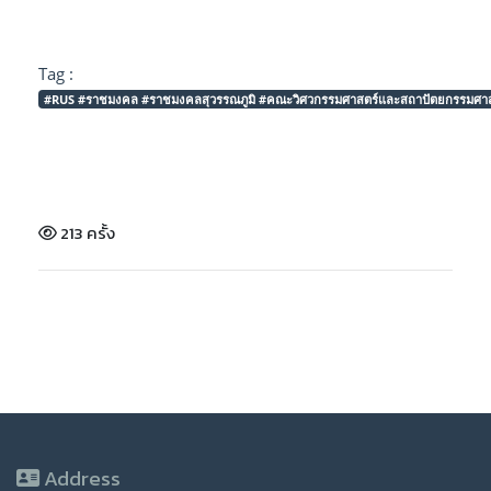
Tag :
#RUS #ราชมงคล #ราชมงคลสุวรรณภูมิ #คณะวิศวกรรมศาสตร์และสถาปัตยกรรมศาสตร์
213 ครั้ง
Address